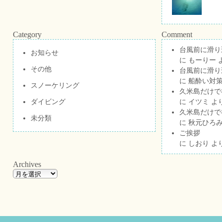
Category
Comment
台風前に滑り
お知らせ
に
もーりー
その他
台風前に滑り
に
船酔い対策
スノーケリング
久米島だけで祝
ダイビング
に
イツミ
よ
久米島だけで祝
未分類
に
秋元ひろ
ご挨拶
に
しおり
よ
Archives