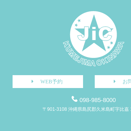
WEB予約
お
098-985-8000
〒901-3108 沖縄県島尻郡久米島町字比嘉 1