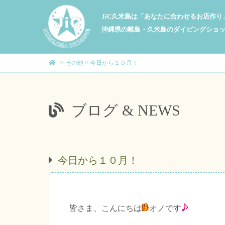
JiC久米島は「あなたに合わせるお店作
沖縄県の離島・久米島のダイビングショ
>
その他
>
今日から１０月！
ブログ & NEWS
今日から１０月！
皆さま、こんにちは
オノです