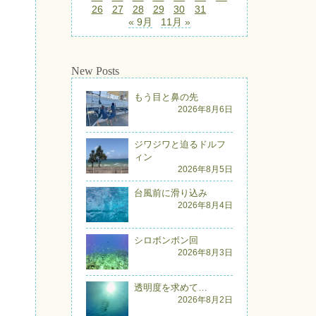
26
27
28
29
30
31
« 9月
11月 »
New Posts
もう目と鼻の先
2026年8月6日
ジワジワと迫るドルフ
ィン
2026年8月5日
台風前に滑り込み
2026年8月4日
シロボンボン回
2026年8月3日
透明度を求めて…
2026年8月2日