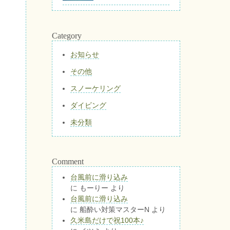
Category
お知らせ
その他
スノーケリング
ダイビング
未分類
Comment
台風前に滑り込み
に
もーりー
より
台風前に滑り込み
に
船酔い対策マスターN
より
久米島だけで祝100本♪