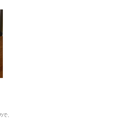
ので、
、