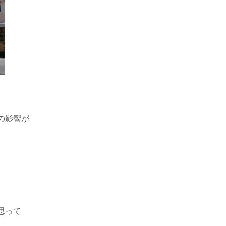
の影響が
思って