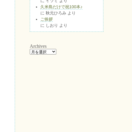
に
イツミ
より
久米島だけで祝100本♪
に
秋元ひろみ
より
ご挨拶
に
しおり
より
Archives