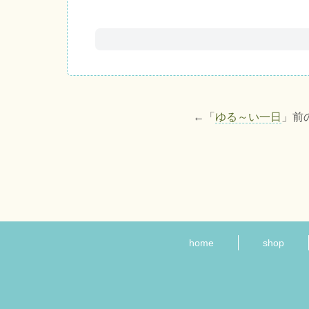
←「
ゆる～い一日
」前
home
shop