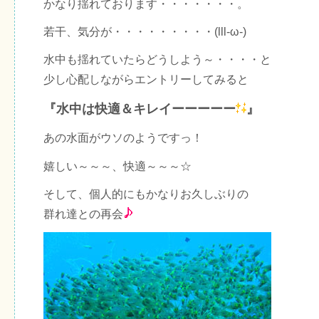
かなり揺れております・・・・・・・。
若干、気分が・・・・・・・・・(lll-ω-)
水中も揺れていたらどうしよう～・・・・と
少し心配しながらエントリーしてみると
『水中は快適＆キレイーーーーー
』
あの水面がウソのようですっ！
嬉しい～～～、快適～～～☆
そして、個人的にもかなりお久しぶりの
群れ達との再会