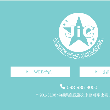
WEB予約
お
098-985-8000
〒901-3108 沖縄県島尻郡久米島町字比嘉 1