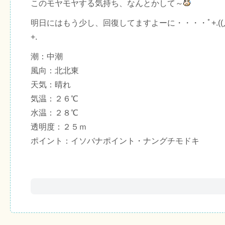
このモヤモヤする気持ち、なんとかして～
明日にはもう少し、回復してますよーに・・・・ﾟ+.((人д＜
+.
潮：中潮
風向：北北東
天気：晴れ
気温：２６℃
水温：２８℃
透明度：２５ｍ
ポイント：イソバナポイント・ナングチモドキ