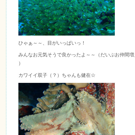
ひゃぁ～～、目がいっぱいっ！
みんなお元気そうで良かったよ～～（だいぶお仲間増
）
カワイイ双子（？）ちゃんも健在☆