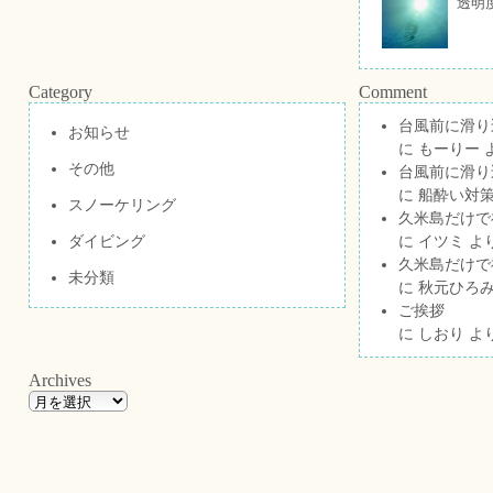
透明
Category
Comment
台風前に滑り
お知らせ
に
もーりー
その他
台風前に滑り
に
船酔い対策
スノーケリング
久米島だけで祝
ダイビング
に
イツミ
よ
久米島だけで祝
未分類
に
秋元ひろ
ご挨拶
に
しおり
よ
Archives