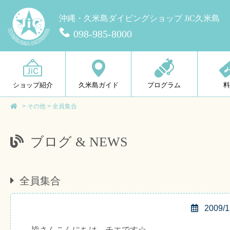
沖縄・久米島ダイビングショップ JiC久米島
098-985-8000
ショップ紹介
久米島ガイド
プログラム
>
その他
>
全員集合
ブログ & NEWS
全員集合
2009/1
皆さんこんにちは、チエです☆