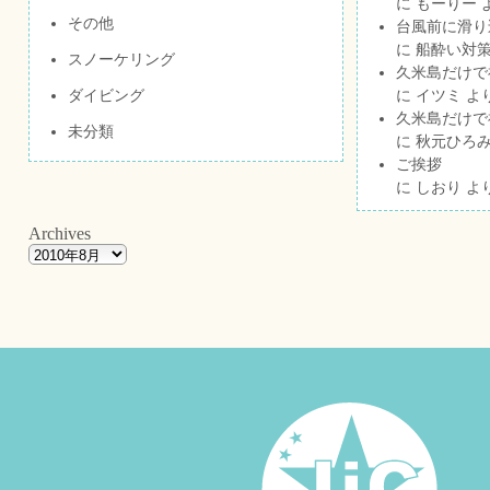
に
もーりー
その他
台風前に滑り
に
船酔い対策
スノーケリング
久米島だけで祝
ダイビング
に
イツミ
よ
久米島だけで祝
未分類
に
秋元ひろ
ご挨拶
に
しおり
よ
Archives