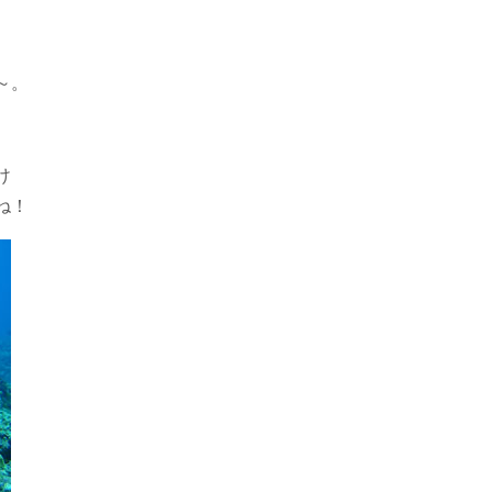
～。
け
ね！