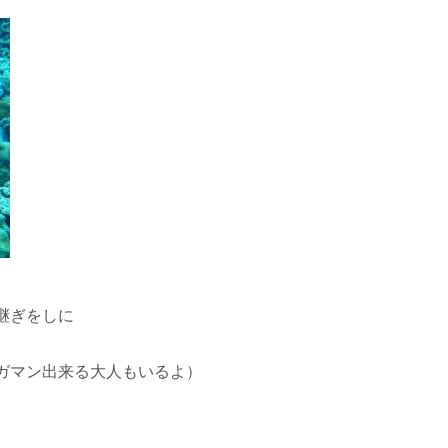
。
継ぎをしに
ガマン出来る大人もいるよ）