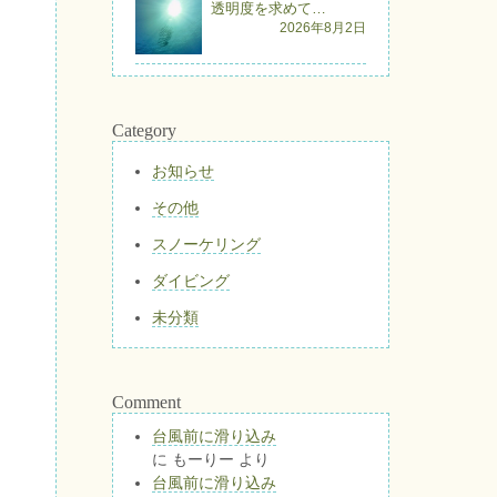
透明度を求めて…
2026年8月2日
Category
お知らせ
その他
スノーケリング
ダイビング
未分類
Comment
台風前に滑り込み
に
もーりー
より
台風前に滑り込み