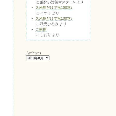
に
船酔い対策マスターN
より
久米島だけで祝100本♪
に
イツミ
より
久米島だけで祝100本♪
に
秋元ひろみ
より
ご挨拶
に
しおり
より
Archives