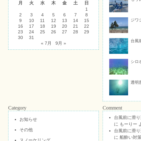
月
火
水
木
金
土
日
1
2
3
4
5
6
7
8
ジワ
9
10
11
12
13
14
15
16
17
18
19
20
21
22
23
24
25
26
27
28
29
30
31
台風
« 7月
9月 »
シロ
透明
Category
Comment
台風前に滑り
お知らせ
に
もーりー
その他
台風前に滑り
に
船酔い対策
スノーケリング