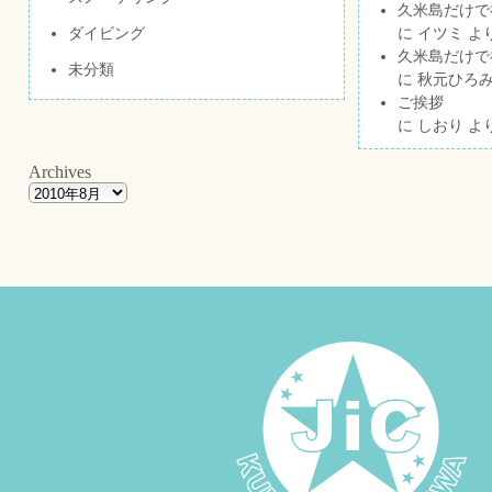
久米島だけで祝
ダイビング
に
イツミ
よ
久米島だけで祝
未分類
に
秋元ひろ
ご挨拶
に
しおり
よ
Archives