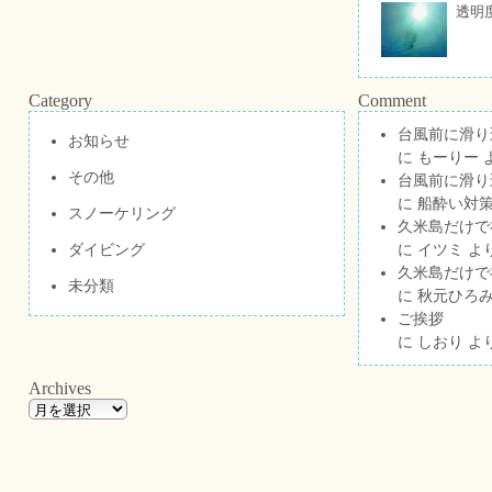
透明
Category
Comment
台風前に滑り
お知らせ
に
もーりー
その他
台風前に滑り
に
船酔い対策
スノーケリング
久米島だけで祝
ダイビング
に
イツミ
よ
久米島だけで祝
未分類
に
秋元ひろ
ご挨拶
に
しおり
よ
Archives