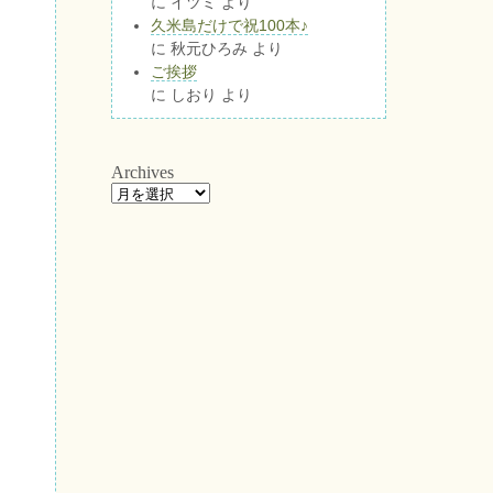
に
イツミ
より
久米島だけで祝100本♪
に
秋元ひろみ
より
ご挨拶
に
しおり
より
Archives