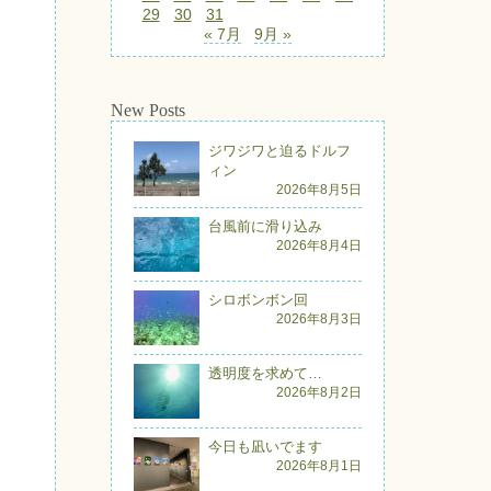
29
30
31
« 7月
9月 »
New Posts
ジワジワと迫るドルフ
ィン
2026年8月5日
台風前に滑り込み
2026年8月4日
シロボンボン回
2026年8月3日
透明度を求めて…
2026年8月2日
今日も凪いでます
2026年8月1日