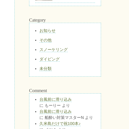
Category
お知らせ
その他
スノーケリング
ダイビング
未分類
Comment
台風前に滑り込み
に
もーりー
より
台風前に滑り込み
に
船酔い対策マスターN
より
久米島だけで祝100本♪