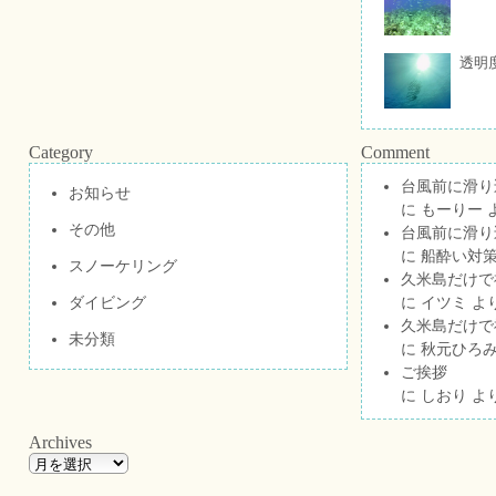
透明
Category
Comment
台風前に滑り
お知らせ
に
もーりー
その他
台風前に滑り
に
船酔い対策
スノーケリング
久米島だけで祝
ダイビング
に
イツミ
よ
久米島だけで祝
未分類
に
秋元ひろ
ご挨拶
に
しおり
よ
Archives