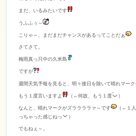
まだ、いるみたいです
うふふぅ～
こりゃ～、まだまだチャンスがあるってことだぁ
さてさて。
梅雨真っ只中の久米島
ですが
週間天気予報を見ると、明々後日を除いて晴れマーク
もう１度言いますよ
（←何故、もう１度
）
なんと、晴れマークがズララララァ～です
（←１
っちゃった感じねっ
）
でもねぇ～。