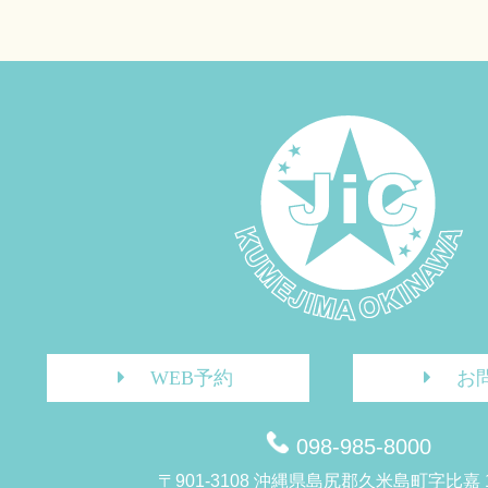
WEB予約
お
098-985-8000
〒901-3108 沖縄県島尻郡久米島町字比嘉 1