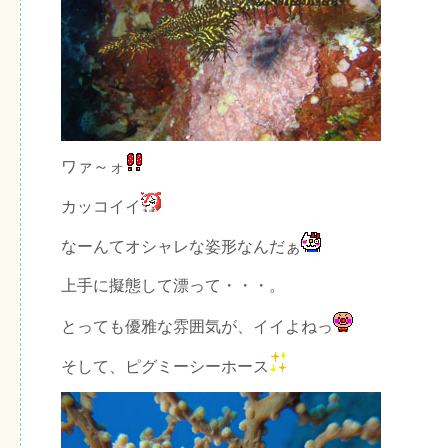
ワァ～ォ
カッコイイ
なーんてオシャレな姿形なんだぁ
上手に擬態して漂って・・・。
とっても優雅な雰囲気が、イイよねっ
そして、ピグミーシーホース