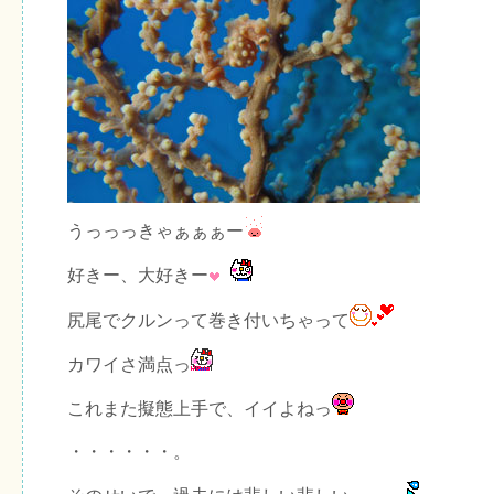
うっっっきゃぁぁぁー
好きー、大好きー
尻尾でクルンって巻き付いちゃって
カワイさ満点っ
これまた擬態上手で、イイよねっ
・・・・・・。