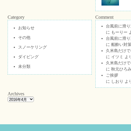
Category
Comment
台風前に滑り
お知らせ
に
もーりー
その他
台風前に滑り
に
船酔い対策
スノーケリング
久米島だけで祝
ダイビング
に
イツミ
よ
久米島だけで祝
未分類
に
秋元ひろ
ご挨拶
に
しおり
よ
Archives