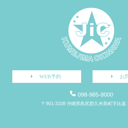
WEB予約
お
098-985-8000
〒901-3108 沖縄県島尻郡久米島町字比嘉 1