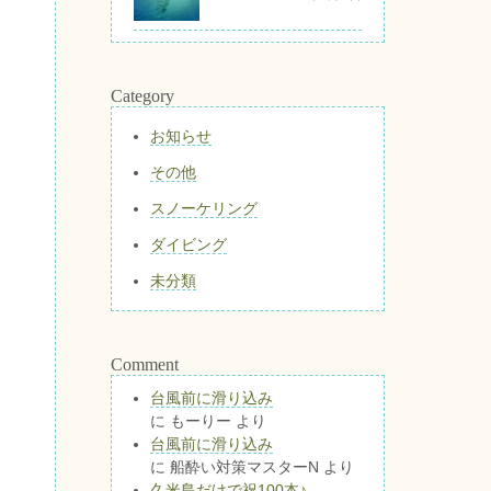
Category
お知らせ
その他
スノーケリング
ダイビング
未分類
Comment
台風前に滑り込み
に
もーりー
より
台風前に滑り込み
に
船酔い対策マスターN
より
久米島だけで祝100本♪