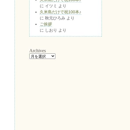
に
イツミ
より
久米島だけで祝100本♪
に
秋元ひろみ
より
ご挨拶
に
しおり
より
Archives