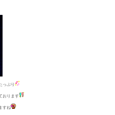
たっぷり
ております
ますね