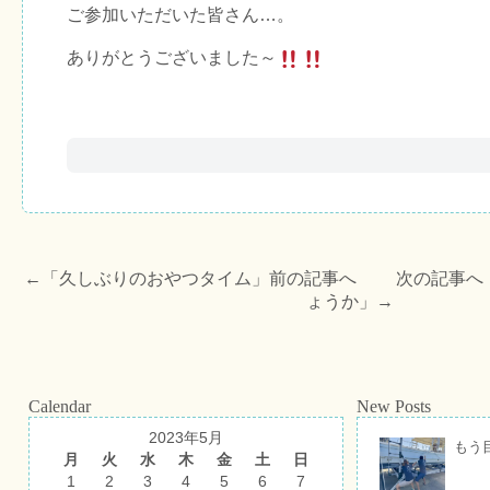
ご参加いただいた皆さん…。
ありがとうございました～
←「
久しぶりのおやつタイム
」前の記事へ 次の記事へ
ょうか
」→
Calendar
New Posts
2023年5月
もう
月
火
水
木
金
土
日
1
2
3
4
5
6
7