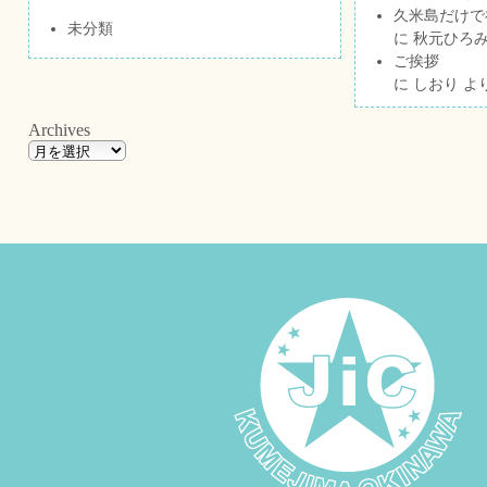
久米島だけで祝
未分類
に
秋元ひろ
ご挨拶
に
しおり
よ
Archives