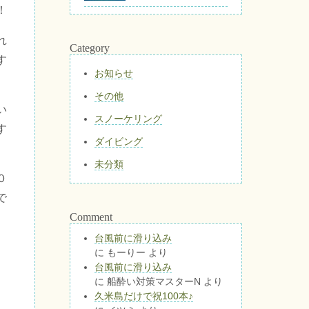
！
れ
Category
す
お知らせ
その他
い
スノーケリング
す
ダイビング
未分類
０
で
Comment
台風前に滑り込み
に
もーりー
より
台風前に滑り込み
に
船酔い対策マスターN
より
久米島だけで祝100本♪