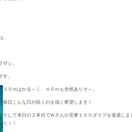
ね。
ラザシ。
です。
３０ｍはかる～く、４０ｍも全然ありそ～。
毎日こんな日が続くのを強く希望します！
そして本日の２本目でＷさんが見事１００ダイブを達成しま
た！！