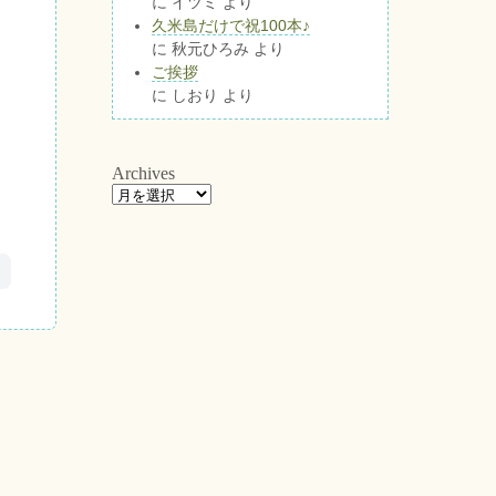
に
イツミ
より
久米島だけで祝100本♪
に
秋元ひろみ
より
ご挨拶
に
しおり
より
Archives