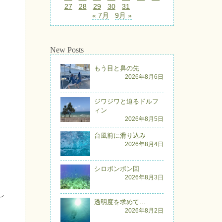
27
28
29
30
31
« 7月
9月 »
New Posts
もう目と鼻の先
2026年8月6日
ジワジワと迫るドルフ
ィン
2026年8月5日
台風前に滑り込み
2026年8月4日
シロボンボン回
2026年8月3日
し
透明度を求めて…
2026年8月2日