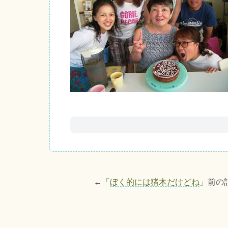
←「
ぼく的には猪木だけどね
」前の