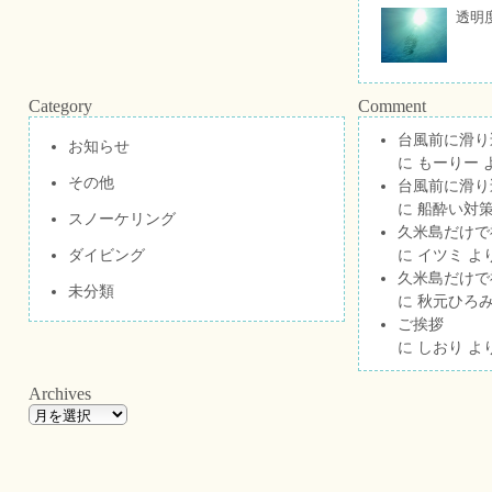
透明
Category
Comment
台風前に滑り
お知らせ
に
もーりー
その他
台風前に滑り
に
船酔い対策
スノーケリング
久米島だけで祝
ダイビング
に
イツミ
よ
久米島だけで祝
未分類
に
秋元ひろ
ご挨拶
に
しおり
よ
Archives