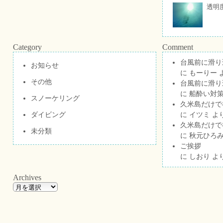
透明
Category
Comment
台風前に滑り
お知らせ
に
もーりー
その他
台風前に滑り
に
船酔い対策
スノーケリング
久米島だけで祝
ダイビング
に
イツミ
よ
久米島だけで祝
未分類
に
秋元ひろ
ご挨拶
に
しおり
よ
Archives