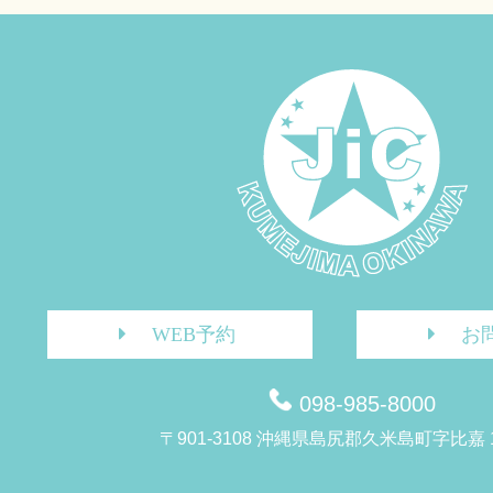
WEB予約
お
098-985-8000
〒901-3108 沖縄県島尻郡久米島町字比嘉 1