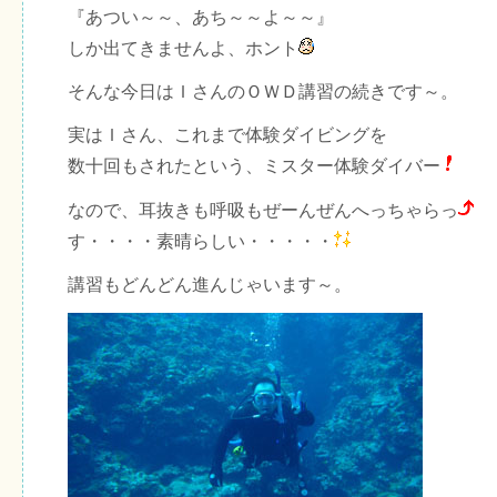
『あつい～～、あち～～よ～～』
しか出てきませんよ、ホント
そんな今日はＩさんのＯＷＤ講習の続きです～。
実はＩさん、これまで体験ダイビングを
数十回もされたという、ミスター体験ダイバー
なので、耳抜きも呼吸もぜーんぜんへっちゃらっ
す・・・・素晴らしい・・・・・
講習もどんどん進んじゃいます～。