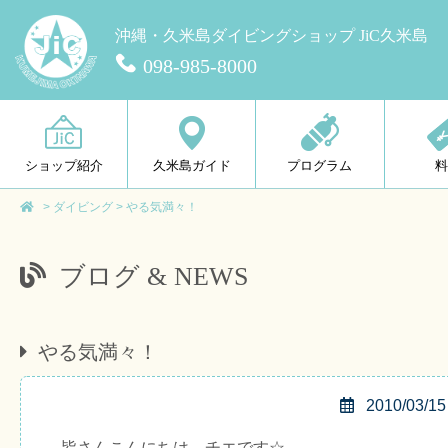
沖縄・久米島ダイビングショップ JiC久米島
098-985-8000
ショップ紹介
久米島ガイド
プログラム
>
ダイビング
>
やる気満々！
ブログ & NEWS
やる気満々！
2010/03/15
皆さんこんにちは、チエです☆