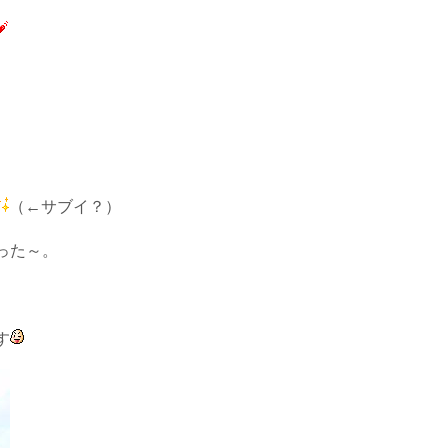
（←サブイ？）
った～。
す