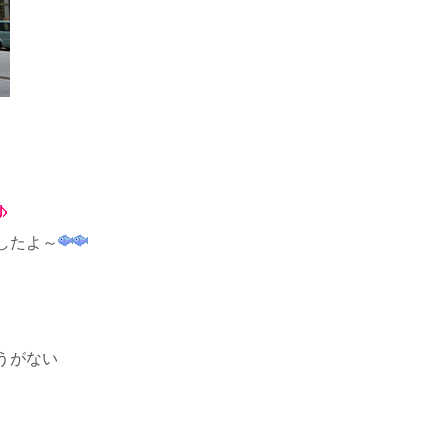
したよ～
うがない