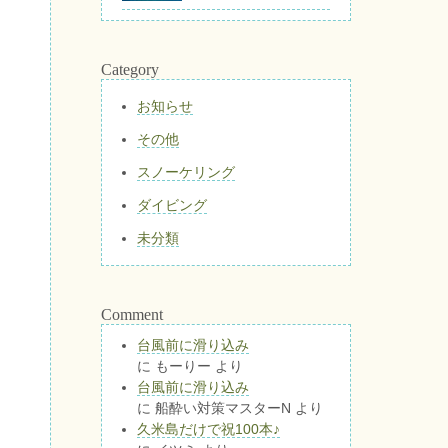
Category
お知らせ
その他
スノーケリング
ダイビング
未分類
Comment
台風前に滑り込み
に
もーりー
より
台風前に滑り込み
に
船酔い対策マスターN
より
久米島だけで祝100本♪