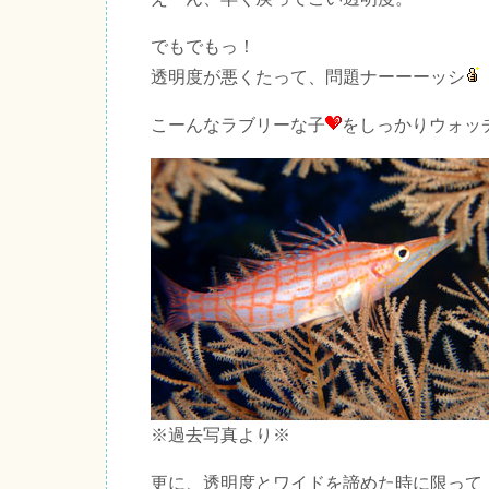
でもでもっ！
透明度が悪くたって、問題ナーーーッシ
こーんなラブリーな子
をしっかりウォッ
※過去写真より※
更に、透明度とワイドを諦めた時に限って