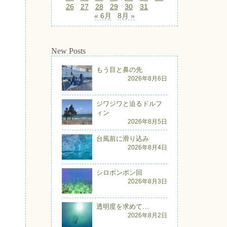
26
27
28
29
30
31
« 6月
8月 »
New Posts
もう目と鼻の先
2026年8月6日
ジワジワと迫るドルフ
ィン
2026年8月5日
台風前に滑り込み
2026年8月4日
シロボンボン回
2026年8月3日
透明度を求めて…
2026年8月2日