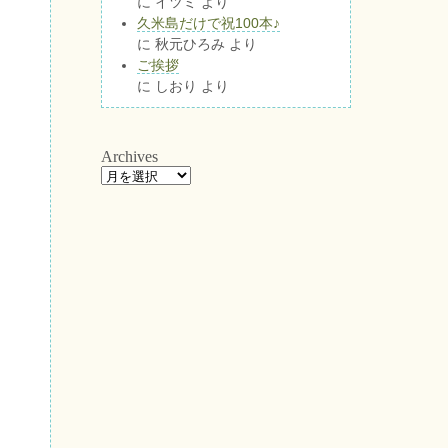
に
イツミ
より
久米島だけで祝100本♪
に
秋元ひろみ
より
ご挨拶
に
しおり
より
Archives