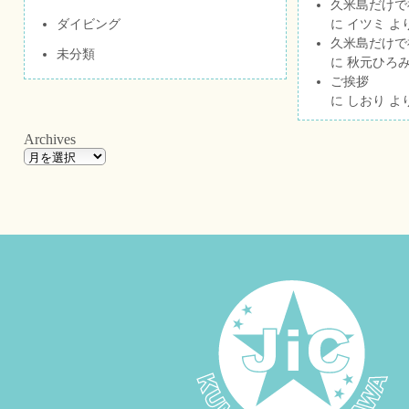
久米島だけで祝
ダイビング
に
イツミ
よ
久米島だけで祝
未分類
に
秋元ひろ
ご挨拶
に
しおり
よ
Archives