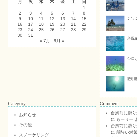
月
火
水
木
金
土
日
1
2
3
4
5
6
7
8
ジワ
9
10
11
12
13
14
15
16
17
18
19
20
21
22
23
24
25
26
27
28
29
30
31
台風
« 7月
9月 »
シロ
透明
Category
Comment
台風前に滑り
お知らせ
に
もーりー
その他
台風前に滑り
に
船酔い対策
スノーケリング