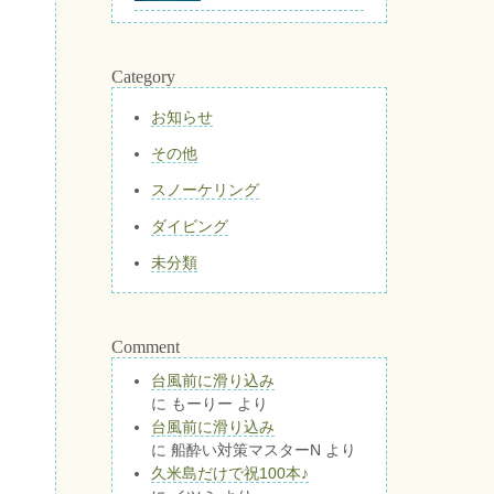
Category
お知らせ
その他
スノーケリング
ダイビング
未分類
Comment
台風前に滑り込み
に
もーりー
より
台風前に滑り込み
に
船酔い対策マスターN
より
久米島だけで祝100本♪