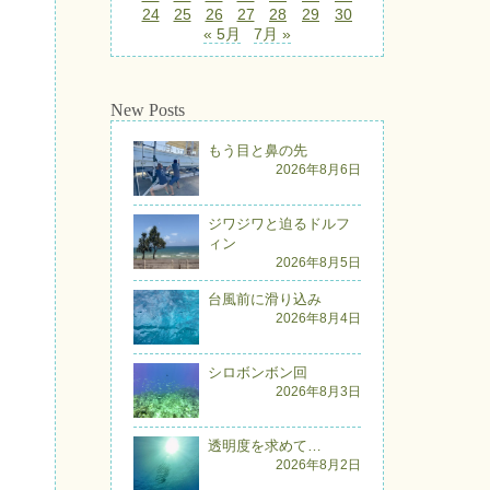
24
25
26
27
28
29
30
« 5月
7月 »
New Posts
もう目と鼻の先
2026年8月6日
ジワジワと迫るドルフ
ィン
2026年8月5日
台風前に滑り込み
2026年8月4日
シロボンボン回
2026年8月3日
透明度を求めて…
2026年8月2日