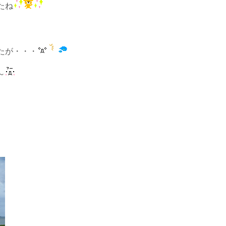
たね
たが・・・
～