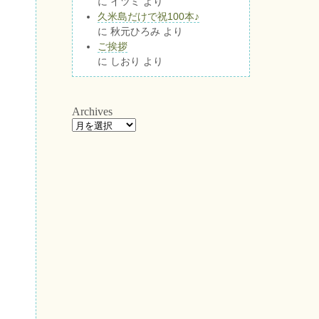
に
イツミ
より
久米島だけで祝100本♪
に
秋元ひろみ
より
ご挨拶
に
しおり
より
Archives