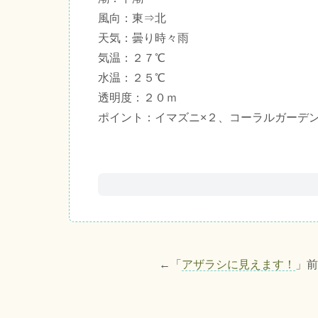
風向：東⇒北
天気：曇り時々雨
気温：２７℃
水温：２５℃
透明度：２０ｍ
ポイント：イマズニ×２、コーラルガーデ
←「
アザラシに見えます！
」