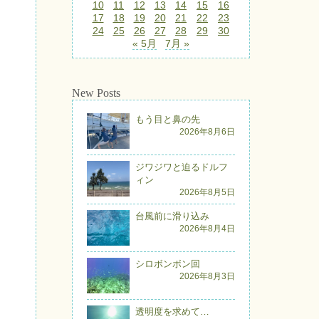
10
11
12
13
14
15
16
17
18
19
20
21
22
23
24
25
26
27
28
29
30
« 5月
7月 »
New Posts
もう目と鼻の先
2026年8月6日
ジワジワと迫るドルフ
ィン
2026年8月5日
台風前に滑り込み
2026年8月4日
シロボンボン回
2026年8月3日
透明度を求めて…