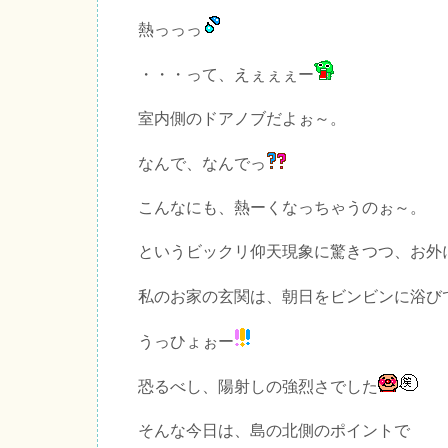
熱っっっ
・・・って、えぇぇぇー
室内側のドアノブだよぉ～。
なんで、なんでっ
こんなにも、熱ーくなっちゃうのぉ～。
というビックリ仰天現象に驚きつつ、お外
私のお家の玄関は、朝日をビンビンに浴び
うっひょぉー
恐るべし、陽射しの強烈さでした
そんな今日は、島の北側のポイントで