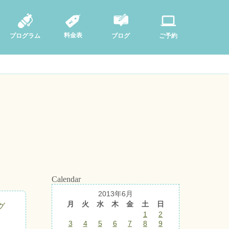
料金表
ブログ
プログラム
ご予約
Calendar
2013年6月
月
火
水
木
金
土
日
グ
1
2
3
4
5
6
7
8
9