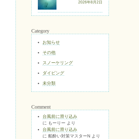
2026年8月2日
Category
お知らせ
その他
スノーケリング
ダイビング
未分類
Comment
台風前に滑り込み
に
もーりー
より
台風前に滑り込み
に
船酔い対策マスターN
より