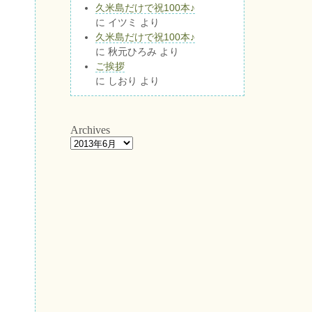
久米島だけで祝100本♪
に
イツミ
より
久米島だけで祝100本♪
に
秋元ひろみ
より
ご挨拶
に
しおり
より
Archives