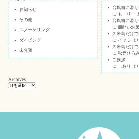
台風前に滑り
お知らせ
に
もーりー
その他
台風前に滑り
に
船酔い対策
スノーケリング
久米島だけで祝
ダイビング
に
イツミ
よ
久米島だけで祝
未分類
に
秋元ひろ
ご挨拶
に
しおり
よ
Archives