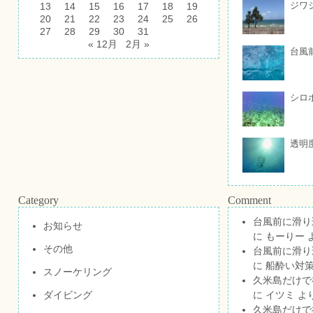
ジワ
13
14
15
16
17
18
19
20
21
22
23
24
25
26
27
28
29
30
31
« 12月
2月 »
台風
シロ
透明
Category
Comment
台風前に滑り
お知らせ
に
もーりー
その他
台風前に滑り
に
船酔い対策
スノーケリング
久米島だけで祝
ダイビング
に
イツミ
よ
久米島だけで祝