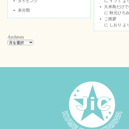
ダイビング
に
イツミ
よ
久米島だけで祝
未分類
に
秋元ひろ
ご挨拶
に
しおり
よ
Archives