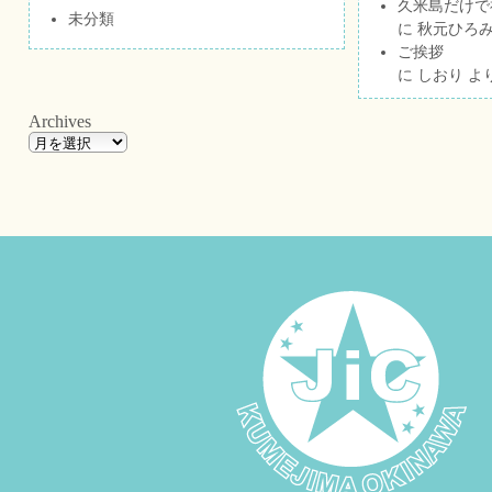
久米島だけで祝
未分類
に
秋元ひろ
ご挨拶
に
しおり
よ
Archives