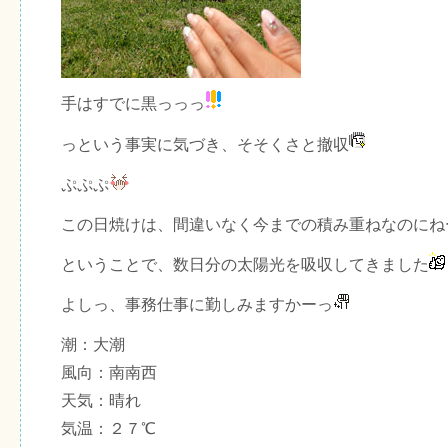
手はすでに黒っっっ
っという事実に気づき、そそくさと撤収
ぷぷぷ
この日焼けは、間違いなく今までの積み重ねなのにね
ということで、数日分の太陽光を吸収してきました
よしっ、事務仕事に勤しみますかーっ
潮：大潮
風向：南南西
天気：晴れ
気温：２７℃