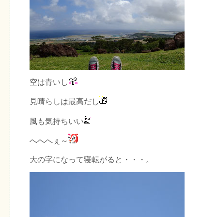
空は青いし
見晴らしは最高だし
風も気持ちいい
へへへぇ～
大の字になって寝転がると・・・。