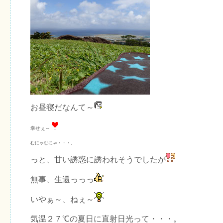
お昼寝だなんて～
幸せぇ～
むにゃむにゃ・・・。
っと、甘い誘惑に誘われそうでしたが
無事、生還っっっ
いやぁ～、ねぇ～
気温２７℃の夏日に直射日光って・・・。