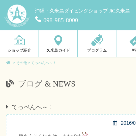
沖縄・久米島ダイビングショップ JiC久米島
098-985-8000
ショップ紹介
久米島ガイド
プログラム
>
その他
>
てっぺんへ～！
ブログ & NEWS
てっぺんへ～！
2016/0