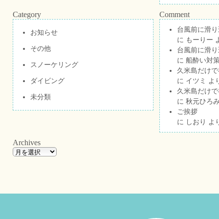
Category
Comment
台風前に滑り
お知らせ
に
もーりー
その他
台風前に滑り
に
船酔い対策
スノーケリング
久米島だけで祝
ダイビング
に
イツミ
よ
久米島だけで祝
未分類
に
秋元ひろ
ご挨拶
に
しおり
よ
Archives