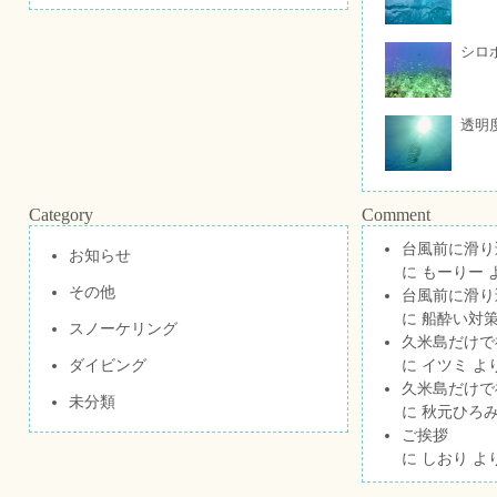
シロ
透明
Category
Comment
台風前に滑り
お知らせ
に
もーりー
その他
台風前に滑り
に
船酔い対策
スノーケリング
久米島だけで祝
ダイビング
に
イツミ
よ
久米島だけで祝
未分類
に
秋元ひろ
ご挨拶
に
しおり
よ