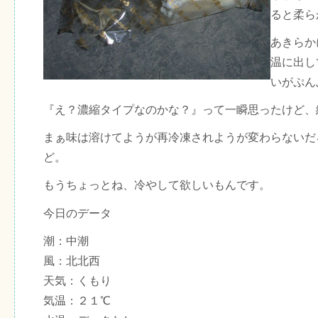
ると柔ら
あきらか
温に出し
いがぷん
『え？濃縮タイプなのかな？』って一瞬思ったけど、
まぁ味は溶けてようが再冷凍されようが変わらないだ
ど。
もうちょっとね、冷やして欲しいもんです。
今日のデータ
潮：中潮
風：北北西
天気：くもり
気温：２１℃