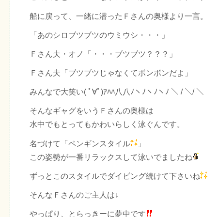
船に戻って、一緒に潜ったＦさんの奥様より一言。
「あのシロブツブツのウミウシ・・・」
Ｆさん夫・オノ「・・・ブツブツ？？？」
Ｆさん夫「ブツブツじゃなくてボンボンだよ」
みんなで大笑い( ﾟ∀ﾟ)ｱﾊﾊ八八ﾉヽﾉヽﾉヽﾉ ＼ / ＼/ ＼
そんなギャグをいうＦさんの奥様は
水中でもとってもかわいらしく泳ぐんです。
名づけて「ペンギンスタイル
」
この姿勢が一番リラックスして泳いでましたね
ずっとこのスタイルでダイビング続けて下さいね
そんなＦさんのご主人は↓
やっぱり、とらっきーに夢中です