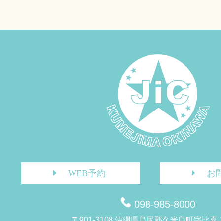
WEB予約
お
098-985-8000
〒901-3108 沖縄県島尻郡久米島町字比嘉 1