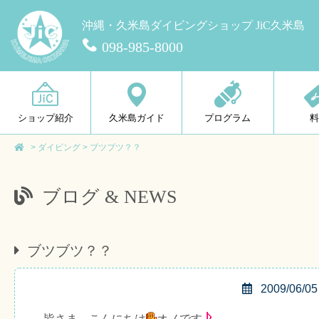
沖縄・久米島ダイビングショップ JiC久米島
098-985-8000
ショップ紹介
久米島ガイド
プログラム
>
ダイビング
>
ブツブツ？？
ブログ & NEWS
ブツブツ？？
2009/06/05
皆さま、こんにちは
オノです