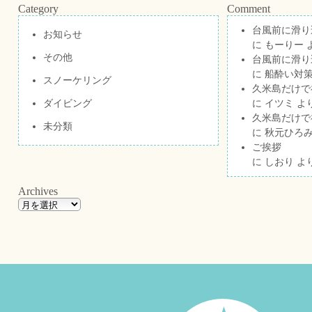
Category
Comment
台風前に滑り
お知らせ
に
もーりー
その他
台風前に滑り
に
船酔い対策
スノーケリング
久米島だけで祝
ダイビング
に
イツミ
よ
久米島だけで祝
未分類
に
秋元ひろ
ご挨拶
に
しおり
よ
Archives