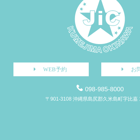
WEB予約
お
098-985-8000
〒901-3108 沖縄県島尻郡久米島町字比嘉 1