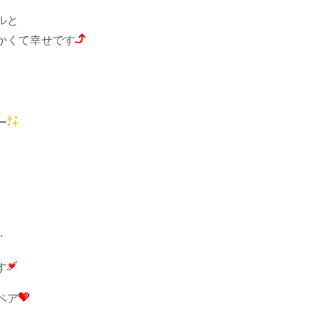
ルと
かくて幸せです
ー
・
す
ペア