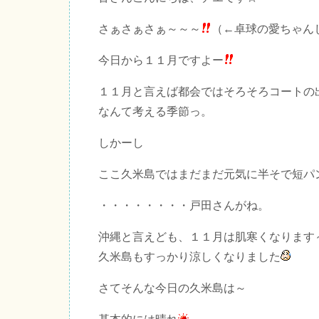
さぁさぁさぁ～～～
（←卓球の愛ちゃん
今日から１１月ですよー
１１月と言えば都会ではそろそろコートの
なんて考える季節っ。
しかーし
ここ久米島ではまだまだ元気に半そで短パ
・・・・・・・・戸田さんがね。
沖縄と言えども、１１月は肌寒くなります
久米島もすっかり涼しくなりました
さてそんな今日の久米島は～