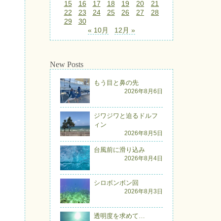
15
16
17
18
19
20
21
22
23
24
25
26
27
28
29
30
« 10月
12月 »
New Posts
もう目と鼻の先
2026年8月6日
ジワジワと迫るドルフ
ィン
2026年8月5日
台風前に滑り込み
2026年8月4日
シロボンボン回
2026年8月3日
透明度を求めて…