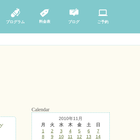
料金表
ブログ
プログラム
ご予約
Calendar
2010年11月
月
火
水
木
金
土
日
グ
1
2
3
4
5
6
7
8
9
10
11
12
13
14