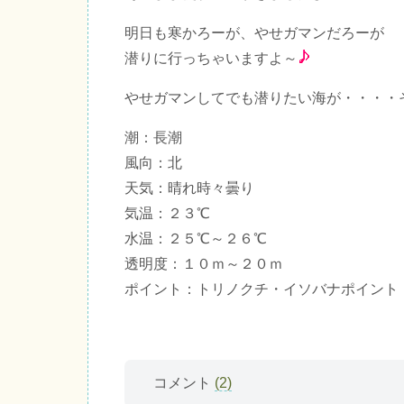
明日も寒かろーが、やせガマンだろーが
潜りに行っちゃいますよ～
やせガマンしてでも潜りたい海が・・・・
潮：長潮
風向：北
天気：晴れ時々曇り
気温：２３℃
水温：２５℃～２６℃
透明度：１０ｍ～２０ｍ
ポイント：トリノクチ・イソバナポイント
コメント
(2)