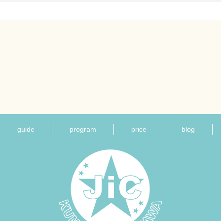
guide
program
price
blog