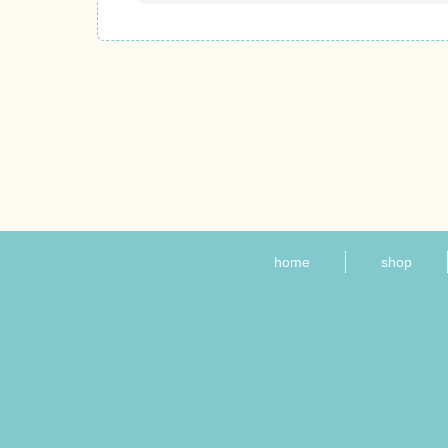
home
shop