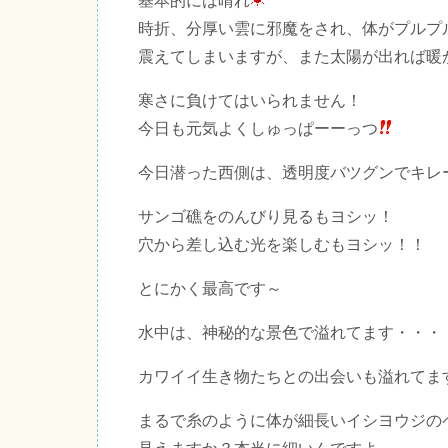
基本的には晴れ
時折、分厚い雲に邪魔をされ、体がプルプ
震えてしまいますが、また太陽が出れば暖
寒さに負けてはいられません！
今日も元気よくしゅっぱーーっつ
今日潜った西側は、透明度バツグンでキレ
サンゴ礁をのんびり見るもヨシッ！
穴から差し込む光を楽しむもヨシッ！！
とにかく最高です～
水中は、神秘的な景色で溢れてます・・・
カワイイ生き物たちとの出会いも溢れてま
まるで糸のように体が細長いイシヨウジの