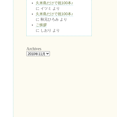
久米島だけで祝100本♪
に
イツミ
より
久米島だけで祝100本♪
に
秋元ひろみ
より
ご挨拶
に
しおり
より
Archives