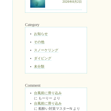
2026年8月2日
Category
お知らせ
その他
スノーケリング
ダイビング
未分類
Comment
台風前に滑り込み
に
もーりー
より
台風前に滑り込み
に
船酔い対策マスターN
より