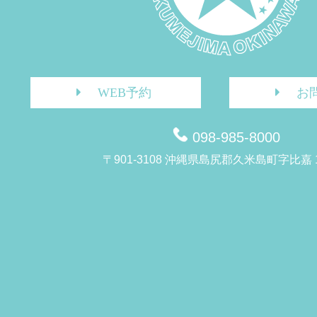
WEB予約
お
098-985-8000
〒901-3108 沖縄県島尻郡久米島町字比嘉 1