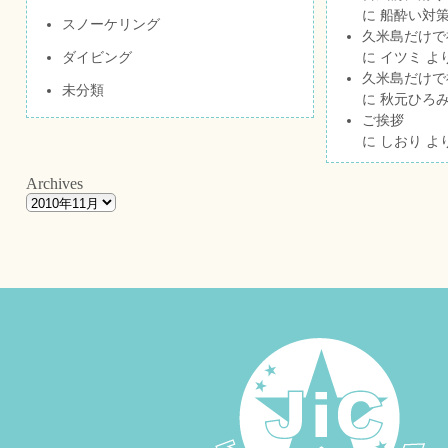
に
船酔い対策
スノーケリング
久米島だけで祝
ダイビング
に
イツミ
よ
久米島だけで祝
未分類
に
秋元ひろ
ご挨拶
に
しおり
よ
Archives