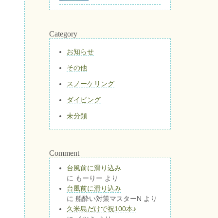
Category
お知らせ
その他
スノーケリング
ダイビング
未分類
Comment
台風前に滑り込み
に
もーりー
より
台風前に滑り込み
に
船酔い対策マスターN
より
久米島だけで祝100本♪