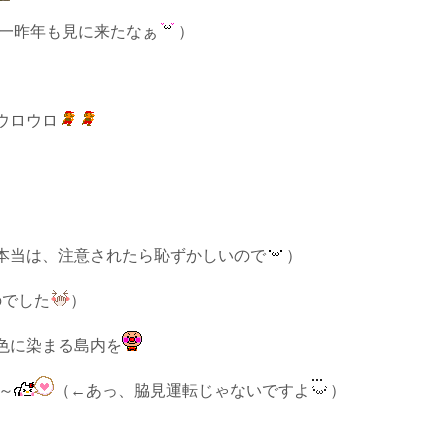
一昨年も見に来たなぁ
）
ウロウロ
本当は、注意されたら恥ずかしいので
）
のでした
）
色に染まる島内を
～
（←あっ、脇見運転じゃないですよ
）