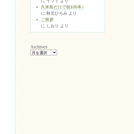
に
イツミ
より
久米島だけで祝100本♪
に
秋元ひろみ
より
ご挨拶
に
しおり
より
Archives