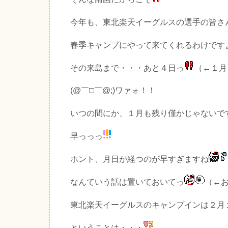
今年も、東北楽天イーグルスの選手の皆さ
春季キャンプにやって来てくれるわけです
その来島まで・・・あと４日っ
（←１月
(@￣□￣@;)ワァォ！！
いつの間にか、１月も残り僅かじゃないで
早っっっ
ホント、月日が経つのが早すぎますね
なんていう話は置いておいてっ
（←
東北楽天イーグルスのキャンプインは２月
ということは・・・