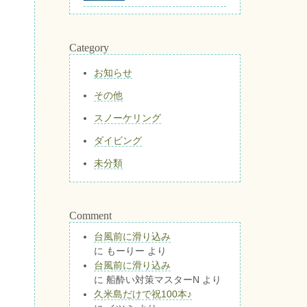
Category
お知らせ
その他
スノーケリング
ダイビング
未分類
Comment
台風前に滑り込み
に
もーりー
より
台風前に滑り込み
に
船酔い対策マスターN
より
久米島だけで祝100本♪