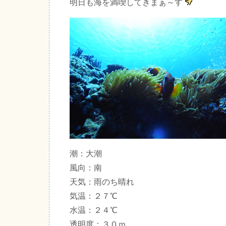
明日も海を満喫してきまぁ～す
潮：大潮
風向：南
天気：雨のち晴れ
気温：２７℃
水温：２４℃
透明度：３０ｍ