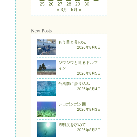
25
26
27
28
29
30
« 3月
5月 »
New Posts
もう目と鼻の先
2026年8月6日
ジワジワと迫るドルフ
ィン
2026年8月5日
台風前に滑り込み
2026年8月4日
シロボンボン回
2026年8月3日
透明度を求めて…
2026年8月2日