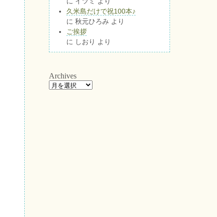
に
イツミ
より
久米島だけで祝100本♪
に
秋元ひろみ
より
ご挨拶
に
しおり
より
Archives