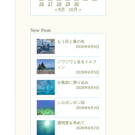
26
27
28
29
30
« 8月
10月 »
New Posts
もう目と鼻の先
2026年8月6日
ジワジワと迫るドルフ
ィン
2026年8月5日
台風前に滑り込み
2026年8月4日
シロボンボン回
2026年8月3日
透明度を求めて…
2026年8月2日