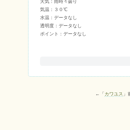
天気：雨時々曇り
気温：３０℃
水温：データなし
透明度：データなし
ポイント：データなし
←「
カワユス
」