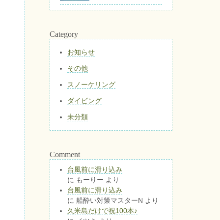
Category
お知らせ
その他
スノーケリング
ダイビング
未分類
Comment
台風前に滑り込み
に
もーりー
より
台風前に滑り込み
に
船酔い対策マスターN
より
久米島だけで祝100本♪