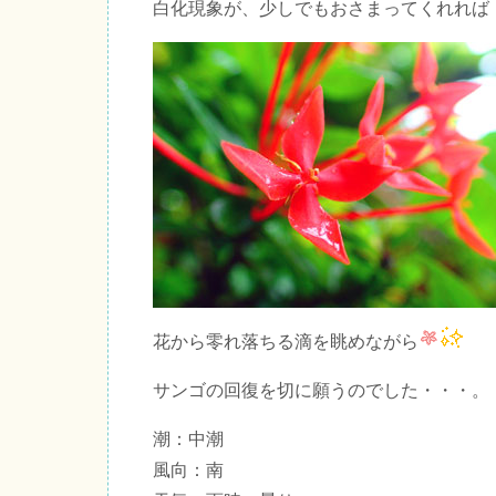
白化現象が、少しでもおさまってくれれば
花から零れ落ちる滴を眺めながら
サンゴの回復を切に願うのでした・・・。
潮：中潮
風向：南