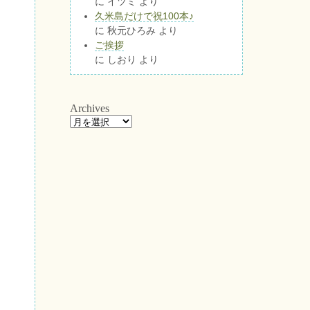
に
イツミ
より
久米島だけで祝100本♪
に
秋元ひろみ
より
ご挨拶
に
しおり
より
Archives