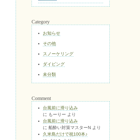
Category
お知らせ
その他
スノーケリング
ダイビング
未分類
Comment
台風前に滑り込み
に
もーりー
より
台風前に滑り込み
に
船酔い対策マスターN
より
久米島だけで祝100本♪