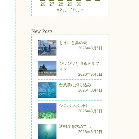
26
27
28
29
30
« 8月
10月 »
New Posts
もう目と鼻の先
2026年8月6日
ジワジワと迫るドルフ
ィン
2026年8月5日
台風前に滑り込み
2026年8月4日
シロボンボン回
2026年8月3日
透明度を求めて…
2026年8月2日