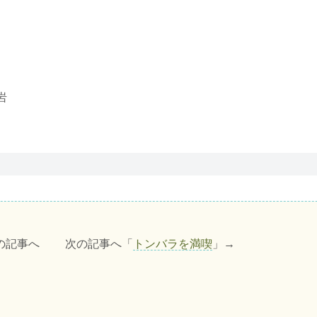
岩
の記事へ 次の記事へ「
トンバラを満喫
」→