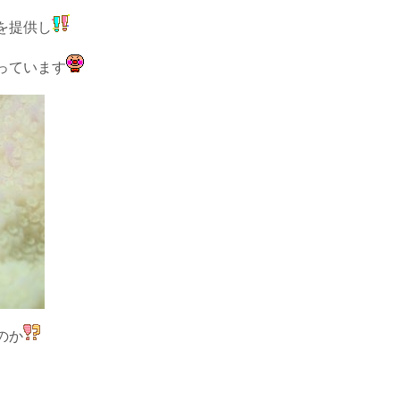
を提供し
っています
のか