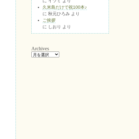
に
イツミ
より
久米島だけで祝100本♪
に
秋元ひろみ
より
ご挨拶
に
しおり
より
Archives