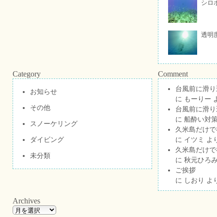
シロ
透明
Category
Comment
台風前に滑り
お知らせ
に
もーりー
その他
台風前に滑り
に
船酔い対策
スノーケリング
久米島だけで祝
ダイビング
に
イツミ
よ
久米島だけで祝
未分類
に
秋元ひろ
ご挨拶
に
しおり
よ
Archives