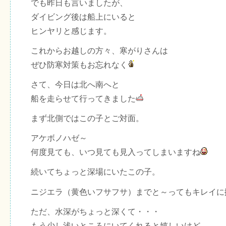
でも昨日も言いましたが、
ダイビング後は船上にいると
ヒンヤリと感じます。
これからお越しの方々、寒がりさんは
ぜひ防寒対策もお忘れなく
さて、今日は北へ南へと
船を走らせて行ってきました
まず北側ではこの子とご対面。
アケボノハゼ～
何度見ても、いつ見ても見入ってしまいますね
続いてちょっと深場にいたこの子。
ニジエラ（黄色いフサフサ）までと～ってもキレイに
ただ、水深がちょっと深くて・・・
もう少し浅いところにいてくれると嬉しいけど、