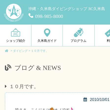
沖縄・久米島ダイビングショップ JiC久米島
098-985-8000
ショップ紹介
久米島ガイド
プログラム
>
ダイビング
>
１０月です。
ブログ & NEWS
１０月です。
2010/10/01
皆さま、こんにちは
オノです