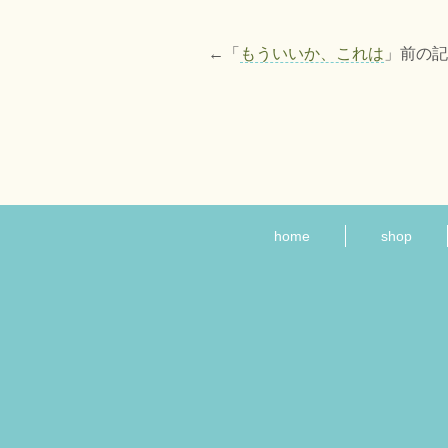
←「
もういいか、これは
」前の
home
shop