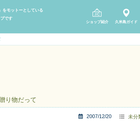
り」をモットーとしている
ップです
ショップ紹介
久米島ガイド
て
が贈り物だって
2007/12/20
未分