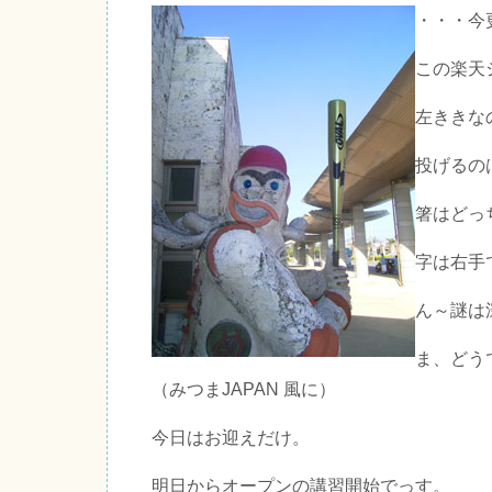
・・・今
この楽天
左ききな
投げるの
箸はどっ
字は右手
ん～謎は
ま、どう
（みつまJAPAN 風に）
今日はお迎えだけ。
明日からオープンの講習開始でっす。