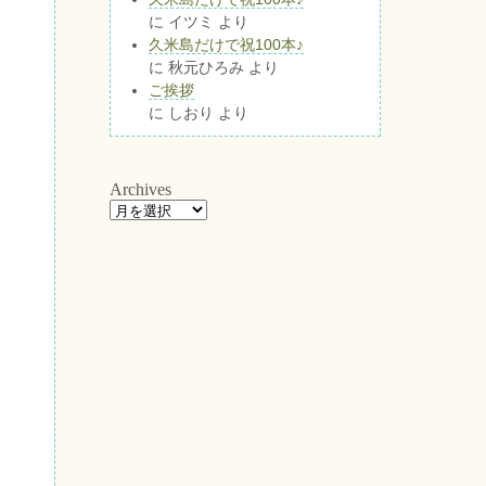
に
イツミ
より
久米島だけで祝100本♪
に
秋元ひろみ
より
ご挨拶
に
しおり
より
Archives