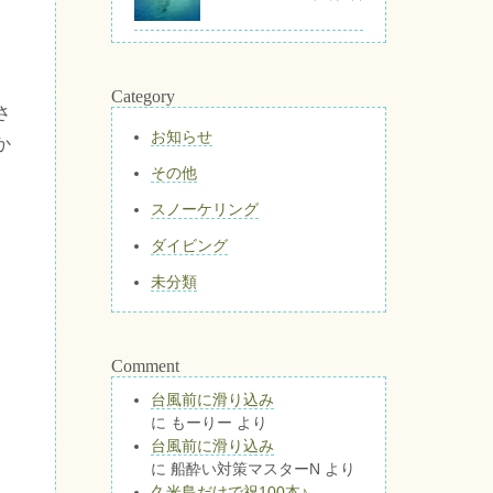
。
Category
さ
お知らせ
か
その他
スノーケリング
ダイビング
未分類
Comment
台風前に滑り込み
に
もーりー
より
台風前に滑り込み
に
船酔い対策マスターN
より
久米島だけで祝100本♪