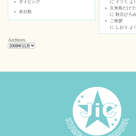
ダイビング
に
イツミ
よ
久米島だけで祝
未分類
に
秋元ひろ
ご挨拶
に
しおり
よ
Archives