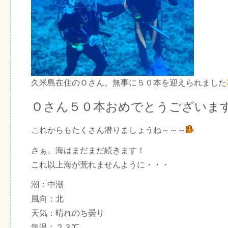
久米島在住のＯさん。無事に５０本を迎えられました
Ｏさん５０本おめでとうございま
これからもたくさん潜りましょうね～～～
さぁ、海はまだまだ続きます！
これ以上海が荒れませんように・・・
潮：中潮
風向：北
天気：晴れのち曇り
気温：２３℃