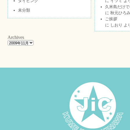
ダイビング
に
イツミ
よ
久米島だけで祝
未分類
に
秋元ひろ
ご挨拶
に
しおり
よ
Archives