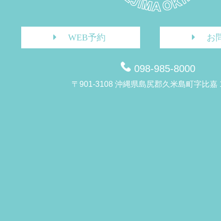
WEB予約
お
098-985-8000
〒901-3108 沖縄県島尻郡久米島町字比嘉 1