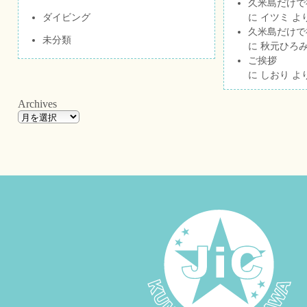
久米島だけで祝
ダイビング
に
イツミ
よ
久米島だけで祝
未分類
に
秋元ひろ
ご挨拶
に
しおり
よ
Archives