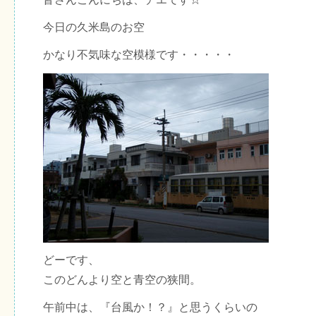
今日の久米島のお空
かなり不気味な空模様です・・・・・
どーです、
このどんより空と青空の狭間。
午前中は、『台風か！？』と思うくらいの