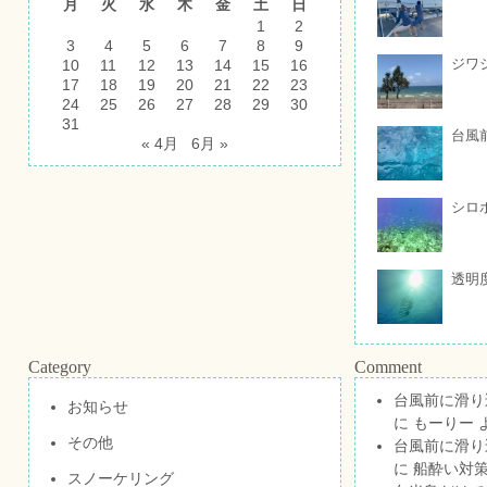
月
火
水
木
金
土
日
1
2
3
4
5
6
7
8
9
ジワ
10
11
12
13
14
15
16
17
18
19
20
21
22
23
24
25
26
27
28
29
30
31
台風
« 4月
6月 »
シロ
透明
Category
Comment
台風前に滑り
お知らせ
に
もーりー
その他
台風前に滑り
に
船酔い対策
スノーケリング