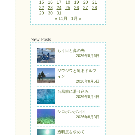
15
16
17
18
19
20
21
22
23
24
25
26
27
28
29
30
31
« 11月
1月 »
New Posts
もう目と鼻の先
2026年8月6日
ジワジワと迫るドルフ
ィン
2026年8月5日
台風前に滑り込み
2026年8月4日
シロボンボン回
2026年8月3日
透明度を求めて…