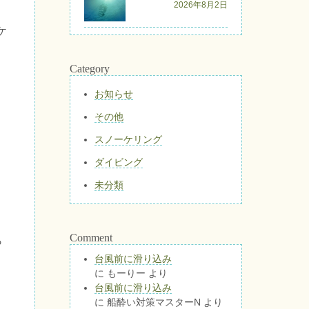
2026年8月2日
ケ
Category
お知らせ
その他
スノーケリング
ダイビング
未分類
Comment
ら
台風前に滑り込み
に
もーりー
より
台風前に滑り込み
に
船酔い対策マスターN
より