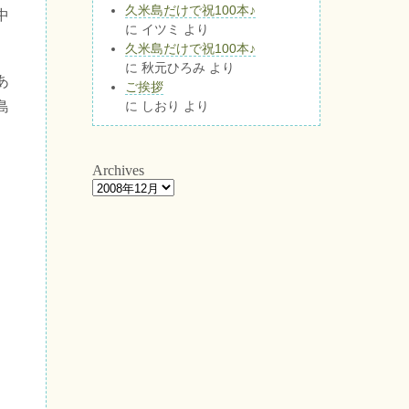
久米島だけで祝100本♪
中
に
イツミ
より
久米島だけで祝100本♪
に
秋元ひろみ
より
あ
ご挨拶
島
に
しおり
より
Archives