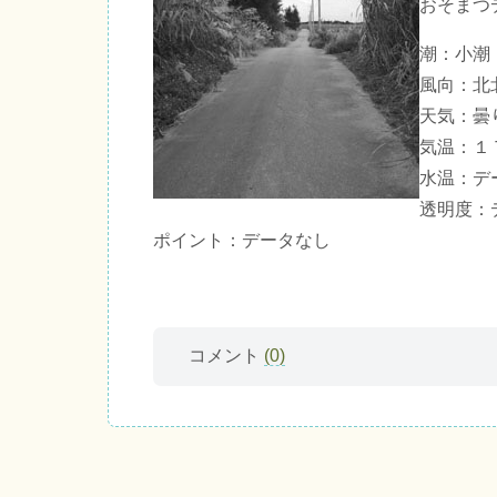
おそまつ
潮：小潮
風向：北
天気：曇
気温：１
水温：デ
透明度：
ポイント：データなし
コメント
(0)