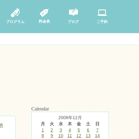
料金表
ブログ
プログラム
ご予約
Calendar
2008年12月
月
火
水
木
金
土
日
他
1
2
3
4
5
6
7
8
9
10
11
12
13
14