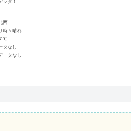
デシタ！
北西
り時々晴れ
７℃
ータなし
データなし