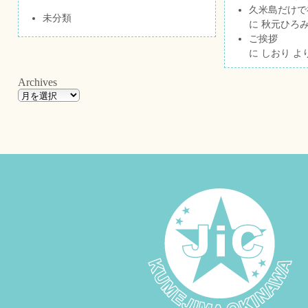
久米島だけで祝
未分類
に
秋元ひろ
ご挨拶
に
しおり
よ
Archives