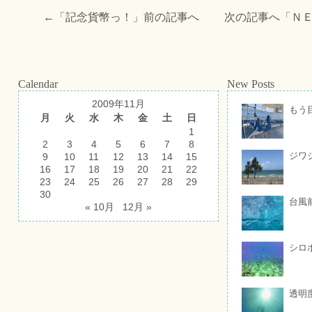
←「
記念貨幣っ！
」前の記事へ 次の記事へ「
Ｎ
Calendar
New Posts
2009年11月
もう
月
火
水
木
金
土
日
1
2
3
4
5
6
7
8
ジワ
9
10
11
12
13
14
15
16
17
18
19
20
21
22
23
24
25
26
27
28
29
30
台風
« 10月
12月 »
シロ
透明