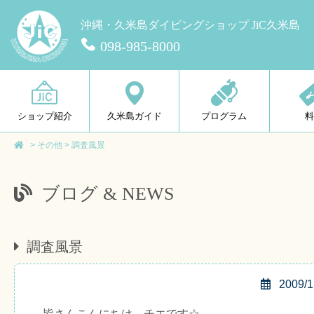
沖縄・久米島ダイビングショップ JiC久米島
098-985-8000
ショップ紹介
久米島ガイド
プログラム
>
その他
>
調査風景
ブログ & NEWS
調査風景
2009/1
皆さんこんにちは、チエです☆