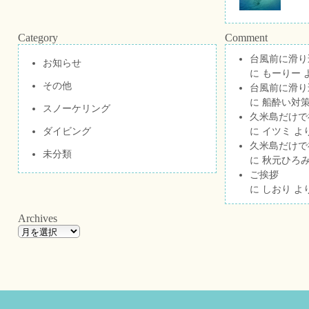
Category
Comment
台風前に滑り
お知らせ
に
もーりー
その他
台風前に滑り
に
船酔い対策
スノーケリング
久米島だけで祝
ダイビング
に
イツミ
よ
久米島だけで祝
未分類
に
秋元ひろ
ご挨拶
に
しおり
よ
Archives