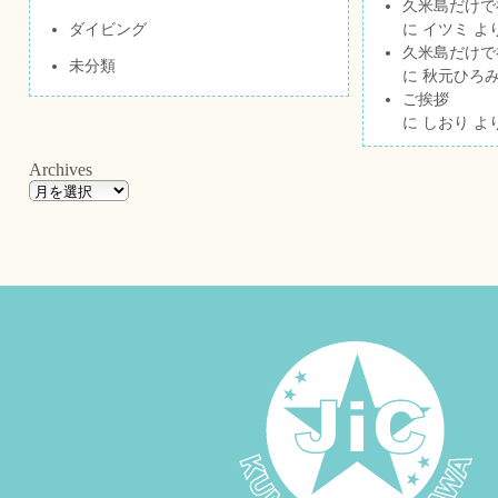
久米島だけで祝
ダイビング
に
イツミ
よ
久米島だけで祝
未分類
に
秋元ひろ
ご挨拶
に
しおり
よ
Archives