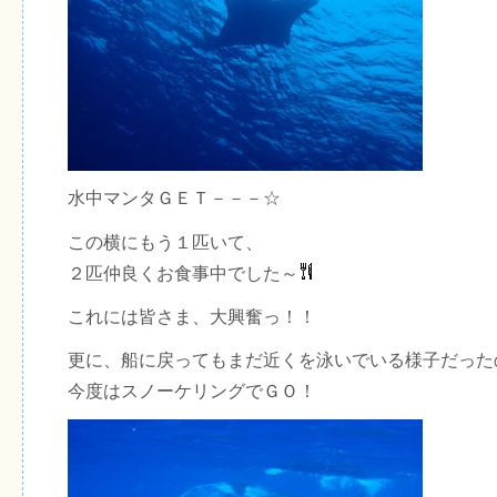
水中マンタＧＥＴ－－－☆
この横にもう１匹いて、
２匹仲良くお食事中でした～
これには皆さま、大興奮っ！！
更に、船に戻ってもまだ近くを泳いでいる様子だった
今度はスノーケリングでＧＯ！