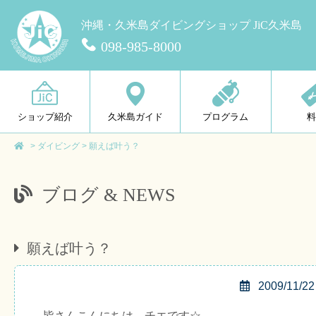
沖縄・久米島ダイビングショップ JiC久米島
098-985-8000
ショップ紹介
久米島ガイド
プログラム
>
ダイビング
>
願えば叶う？
ブログ & NEWS
願えば叶う？
2009/11/22
皆さんこんにちは、チエです☆