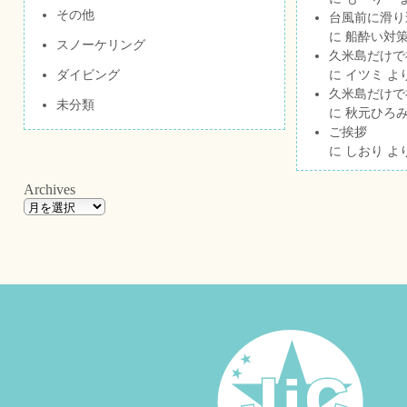
その他
台風前に滑り
に
船酔い対策
スノーケリング
久米島だけで祝
ダイビング
に
イツミ
よ
久米島だけで祝
未分類
に
秋元ひろ
ご挨拶
に
しおり
よ
Archives