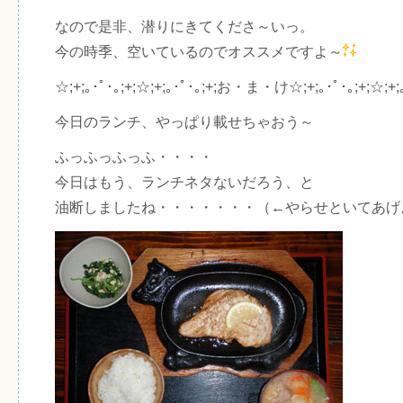
なので是非、潜りにきてくださ～いっ。
今の時季、空いているのでオススメですよ～
☆;+;｡･ﾟ･｡;+;☆;+;｡･ﾟ･｡;+;お・ま・け☆;+;｡･ﾟ･｡;+;☆;+;｡
今日のランチ、やっぱり載せちゃおう～
ふっふっふっふ・・・・
今日はもう、ランチネタないだろう、と
油断しましたね・・・・・・・（←やらせといてあげ