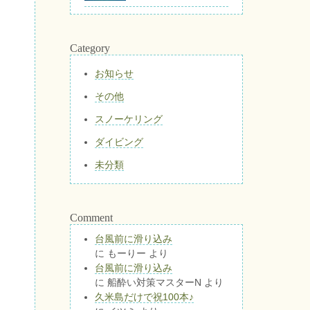
Category
お知らせ
その他
スノーケリング
ダイビング
未分類
Comment
台風前に滑り込み
に
もーりー
より
台風前に滑り込み
に
船酔い対策マスターN
より
久米島だけで祝100本♪