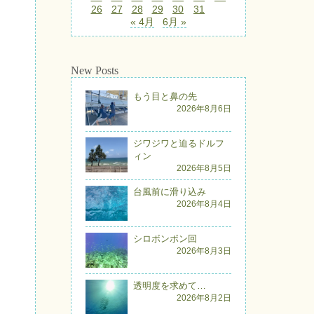
26
27
28
29
30
31
« 4月
6月 »
New Posts
もう目と鼻の先
2026年8月6日
ジワジワと迫るドルフ
ィン
2026年8月5日
台風前に滑り込み
2026年8月4日
シロボンボン回
2026年8月3日
透明度を求めて…
2026年8月2日