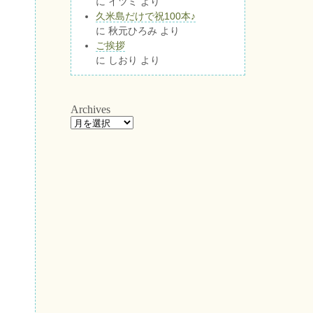
に
イツミ
より
久米島だけで祝100本♪
に
秋元ひろみ
より
ご挨拶
に
しおり
より
Archives