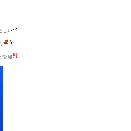
らしい
な
が登場