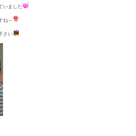
ていました
すね～
下さい