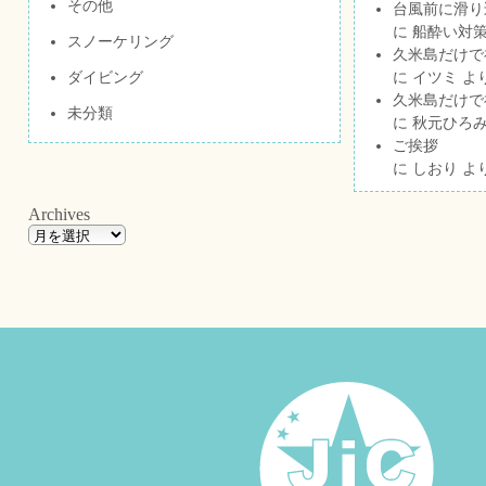
その他
台風前に滑り
に
船酔い対策
スノーケリング
久米島だけで祝
ダイビング
に
イツミ
よ
久米島だけで祝
未分類
に
秋元ひろ
ご挨拶
に
しおり
よ
Archives