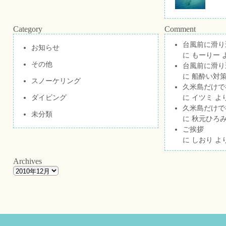
Category
Comment
台風前に滑り
お知らせ
に
もーりー
その他
台風前に滑り
に
船酔い対策
スノーケリング
久米島だけで祝
ダイビング
に
イツミ
よ
久米島だけで祝
未分類
に
秋元ひろ
ご挨拶
に
しおり
よ
Archives