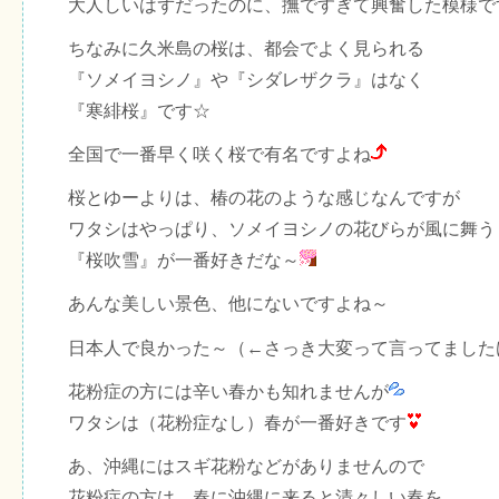
大人しいはずだったのに、撫ですぎて興奮した模様で
ちなみに久米島の桜は、都会でよく見られる
『ソメイヨシノ』や『シダレザクラ』はなく
『寒緋桜』です☆
全国で一番早く咲く桜で有名ですよね
桜とゆーよりは、椿の花のような感じなんですが
ワタシはやっぱり、ソメイヨシノの花びらが風に舞う
『桜吹雪』が一番好きだな～
あんな美しい景色、他にないですよね～
日本人で良かった～（←さっき大変って言ってました
花粉症の方には辛い春かも知れませんが
ワタシは（花粉症なし）春が一番好きです
あ、沖縄にはスギ花粉などがありませんので
花粉症の方は、春に沖縄に来ると清々しい春を