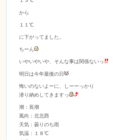
１３℃
から
１１℃
に下がってました。
ちーん
いやいやいや、そんな事は関係ないっ
明日は今年最後の日
悔いのないよーに、しーーっかり
潜り納めしてきますっ
潮：長潮
風向：北北西
天気：曇りのち雨
気温：１８℃