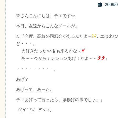
2009/0
皆さんこんにちは、チエです☆
本日、友達からこんなメールが。
友『今度、高校の同窓会があるんだよ～
チエは来れ
ど・・・。
大好きだった○○君も来るかな～
あ～～今からテンションあげ！だよ～～
』
・・・・・・・・・。
あげ？
あげって、あーた。
チ『あげって言ったら、厚揚げの事でしょ。』
ヾ(´∀｀*)ﾉ ﾃﾞｼｮｯ｡