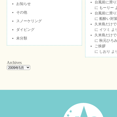
台風前に滑り
お知らせ
に
もーりー
その他
台風前に滑り
に
船酔い対策
スノーケリング
久米島だけで祝
ダイビング
に
イツミ
よ
久米島だけで祝
未分類
に
秋元ひろ
ご挨拶
に
しおり
よ
Archives