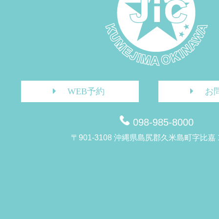
WEB予約
お
098-985-8000
〒901-3108 沖縄県島尻郡久米島町字比嘉 1